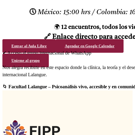
🕔
México: 15:00 hrs / Colombia: 16
🌍
12 encuentros, todos los vi
🔗 Enlace directo para acced
Entrar al Aula Libre
Agendar en Google Calendar
✔
Acceso al grupo internacional de WhatsApp
Unirme al grupo
Nos alegra recibirte en este espacio donde la clínica, la teoría y el d
internacional Lalangue.
🌀
Facultad Lalangue – Psicoanálisis vivo, accesible y en comuni