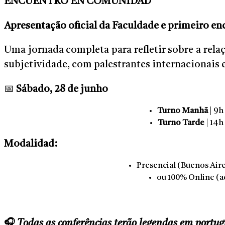
ENCUENTRO EN COMUNIDAD
Apresentação oficial da Faculdade e primeiro en
Uma jornada completa para refletir sobre a relaç
subjetividade, com palestrantes internacionais 
📅
Sábado, 28 de junho
Turno Manhã
| 9h
Turno Tarde
| 14h
Modalidad:
Presencial (Buenos Air
ou 100% Online (a
🎧
Todas as conferências terão legendas em portug